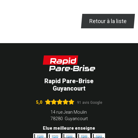
Retour à la liste
Rapid Pare-Brise
Guyancourt
5,0
91 avis Google
14 rue Jean Moulin
78280 Guyancourt
Elue meilleure enseigne