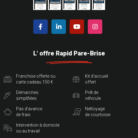
L' offre Rapid Pare-Brise
Franchise offerte ou
Kit d'accueil
carte cadeau 150 €
offert
Démarches
Prêt de
simplifiées
véhicule
Pas d'avance
Nettoyage
de frais
de courtoisie
Intervention à domicile
ou au travail